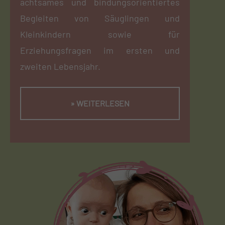
achtsames und bindungsorientiertes
Begleiten von Säuglingen und
Kleinkindern sowie für
Erziehungsfragen im ersten und
zweiten Lebensjahr.
» WEITERLESEN