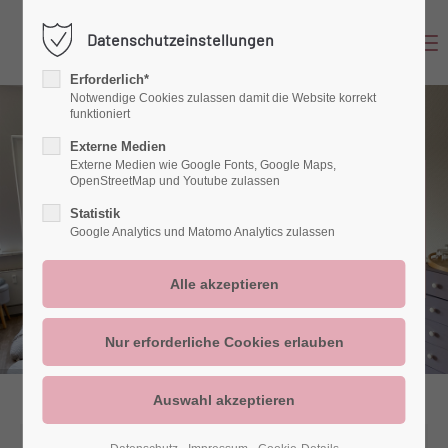
Datenschutzeinstellungen
Menu
Login
Erforderlich*
Benutzername
Notwendige Cookies zulassen damit die Website korrekt
funktioniert
Externe Medien
Externe Medien wie Google Fonts, Google Maps,
OpenStreetMap und Youtube zulassen
Liebe, Zeit und gemeinsame
Passwort
Erfahrungen sind die kostbarsten
Statistik
Google Analytics und Matomo Analytics zulassen
Güter, die Eltern ihren Kindern
schenken können!
Anmelden
Register
|
Lost your password?
Support
Lorem ipsum dolor sit amet: