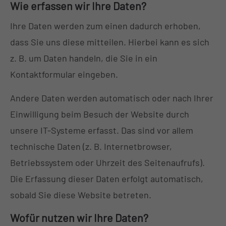
Wie erfassen wir Ihre Daten?
+44 1234 567 890
Ihre Daten werden zum einen dadurch erhoben,
Drop us a line
dass Sie uns diese mitteilen. Hierbei kann es sich
info@yourdomain.com
z. B. um Daten handeln, die Sie in ein
About us
Kontaktformular eingeben.
Lorem ipsum dolor sit amet, consectetuer
Andere Daten werden automatisch oder nach Ihrer
adipiscing elit.
Einwilligung beim Besuch der Website durch
unsere IT-Systeme erfasst. Das sind vor allem
Aenean commodo ligula eget dolor. Aenean
massa. Cum sociis natoque penatibus et magnis
technische Daten (z. B. Internetbrowser,
dis parturient montes, nascetur ridiculus mus.
Betriebssystem oder Uhrzeit des Seitenaufrufs).
Donec quam felis, ultricies nec.
Die Erfassung dieser Daten erfolgt automatisch,
sobald Sie diese Website betreten.
Wofür nutzen wir Ihre Daten?