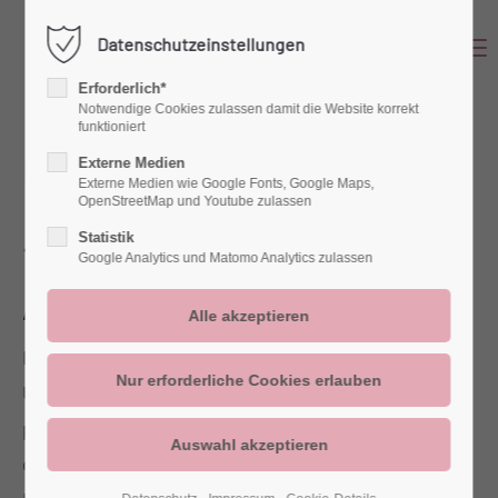
Datenschutzeinstellungen
Menu
Login
Erforderlich*
Benutzername
Notwendige Cookies zulassen damit die Website korrekt
funktioniert
DATENSCHUTZERKLÄRUNG
Externe Medien
Externe Medien wie Google Fonts, Google Maps,
OpenStreetMap und Youtube zulassen
Passwort
Statistik
1. Datenschutz auf einen Blick
Google Analytics und Matomo Analytics zulassen
Allgemeine Hinweise
Anmelden
Die folgenden Hinweise geben einen einfachen
Überblick darüber, was mit Ihren
Register
|
Lost your password?
personenbezogenen Daten passiert, wenn Sie
Support
diese Website besuchen. Personenbezogene
Lorem ipsum dolor sit amet: